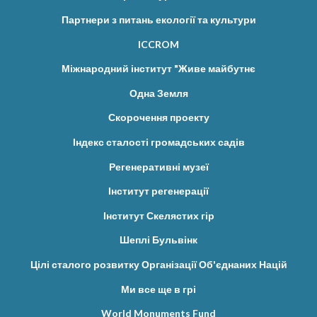
Партнери з питань екології та культури
ICCROM
Міжнародний інститут "Живе майбутнє
Одна Земля
Скорочення проекту
Індекс сталості громадських садів
Регенеративні музеї
Інститут регенерації
Інститут Скелястих гір
Шеплі Бульвінк
Цілі сталого розвитку Організації Об'єднаних Націй
Ми все ще в грі
World Monuments Fund