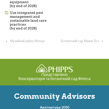
equipment
(by end of 2028)
Use integrated pest
management and
sustainable land care
practices
(by end of 2028)
‹
Музейний район Метіце
Ботанічний сад Маямі-Біч
›
Представлено
Консерваторія та ботанічний сад Фіппса
Community Advisors
Архітектура 2030