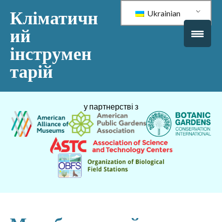
Кліматичн
Ukrainian
ий
інструмен
тарій
у партнерстві з