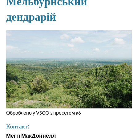
Мельбурнський
дендрарій
Оброблено у VSCO з пресетом a6
Контакт:
Меггі МакДоннелл