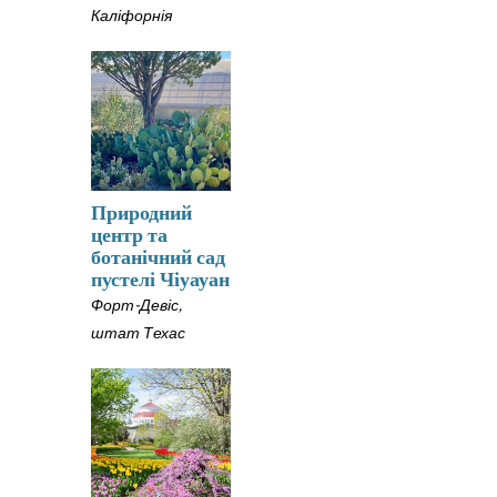
Каліфорнія
Природний
центр та
ботанічний сад
пустелі Чіуауан
Форт-Девіс,
штат Техас