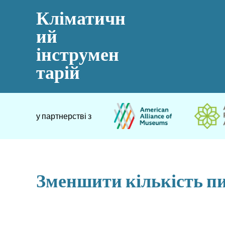
Кліматичн
ий
інструмен
тарій
у партнерстві з
Зменшити кількість п