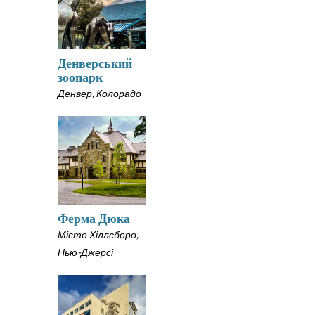
Денверський
зоопарк
Денвер, Колорадо
Ферма Дюка
Місто Хіллсборо,
Нью-Джерсі