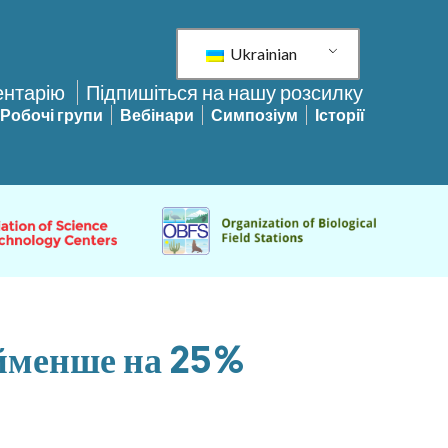
Ukrainian
ентарію
Підпишіться на нашу розсилку
Робочі групи
Вебінари
Симпозіум
Історії
айменше на 25%