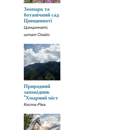
Зоопарк та
ботанічний сад
Цинциннаті
Цинциннаті,
штат Огайо
Природний
заповідник
"Хмарний міст
Коста-Ріка