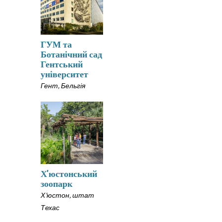
ГУМ та
Ботанічний сад
Гентський
університет
Гент, Бельгія
Х'юстонський
зоопарк
Х'юстон, штат
Техас