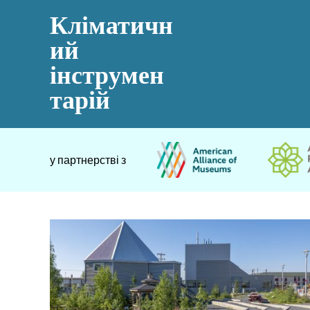
Кліматичн
ий
інструмен
тарій
у партнерстві з