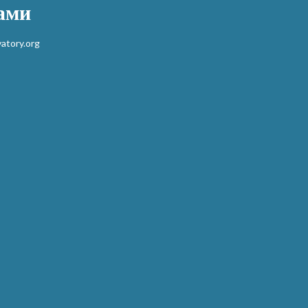
нами
atory.org