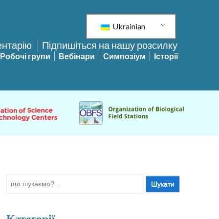
Ukrainian
ентарію
Підпишіться на нашу розсилку
Робочі групи
Вебінари
Симпозіум
Історії
Шукати:
Категорії