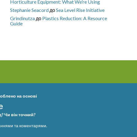
Horticulture Equipment: What We’re Using
Stephanie Seacord
до
Sea Level Rise Initiative
Grindinutza
до
Plastics Reduction: A Resource
Guide
облено на основі
? Чи він точний?
ннями та коментарями.