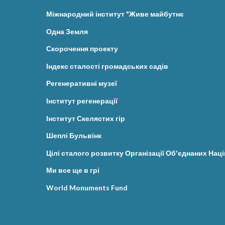
Міжнародний інститут "Живе майбутнє
Одна Земля
Скорочення проекту
Індекс сталості громадських садів
Регенеративні музеї
Інститут регенерації
Інститут Скелястих гір
Шеплі Бульвінк
Цілі сталого розвитку Організації Об'єднаних Наці
Ми все ще в грі
World Monuments Fund