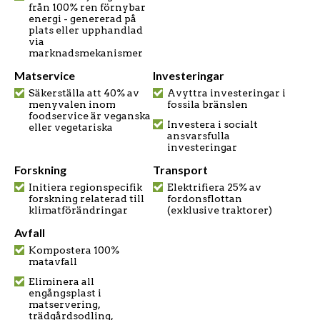
från 100% ren förnybar
energi - genererad på
plats eller upphandlad
via
marknadsmekanismer
Matservice
Investeringar
Säkerställa att 40% av
Avyttra investeringar i
menyvalen inom
fossila bränslen
foodservice är veganska
Investera i socialt
eller vegetariska
ansvarsfulla
investeringar
Forskning
Transport
Initiera regionspecifik
Elektrifiera 25% av
forskning relaterad till
fordonsflottan
klimatförändringar
(exklusive traktorer)
Avfall
Kompostera 100%
matavfall
Eliminera all
engångsplast i
matservering,
trädgårdsodling,