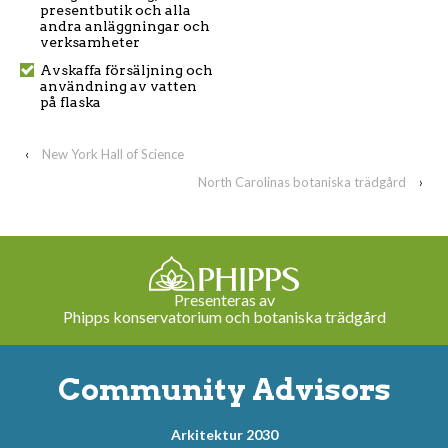
presentbutik och alla
andra anläggningar och
verksamheter
Avskaffa försäljning och
användning av vatten
på flaska
‹
New York Hall of Science
North Carolinas botaniska trädgård
›
Presenteras av
Phipps konservatorium och botaniska trädgård
Community Advisors
Arkitektur 2030