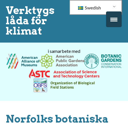
Verktygs
Swedish
låda för
klimat
i samarbete med
Norfolks botaniska