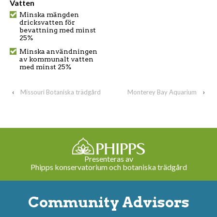
Vatten
Minska mängden
dricksvatten för
bevattning med minst
25%
Minska användningen
av kommunalt vatten
med minst 25%
‹
Missouri Botaniska trädgård
Monterey Bay Aquarium
›
Presenteras av
Phipps konservatorium och botaniska trädgård
Community Advisors