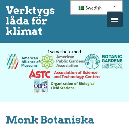
Verktygs
Swedish
låda för
klimat
i samarbete med
Monk Botaniska