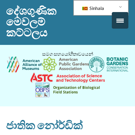
දේශගුණික
Sinhala
මෙවලම්
කට්ටලය
සමග සහයෝගීතාවයෙන්
ජාතික නෝර්ඩික්