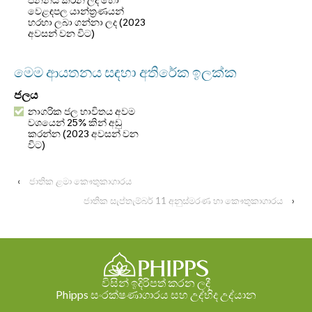
වෙළඳපල යාන්ත්‍රණයන්
හරහා ලබා ගන්නා ලද (2023
අවසන් වන විට)
මෙම ආයතනය සඳහා අතිරේක ඉලක්ක
ජලය
නාගරික ජල භාවිතය අවම
වශයෙන් 25% කින් අඩු
කරන්න (2023 අවසන් වන
විට)
‹
ජාතික ළමා කෞතුකාගාරය
ජාතික සැප්තැම්බර් 11 අනුස්මරණ හා කෞතුකාගාරය
›
විසින් ඉදිරිපත් කරන ලදී
Phipps සංරක්ෂණාගාරය සහ උද්භිද උද්යාන