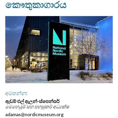
කෞතුකාගාරය
අමතන්න:
ඇඩම් එල් ඇලන්-ස්පෙන්සර්
මෙහෙයුම් සහ පහසුකම් අධ්‍යක්ෂ
adamas@nordicmuseum.org