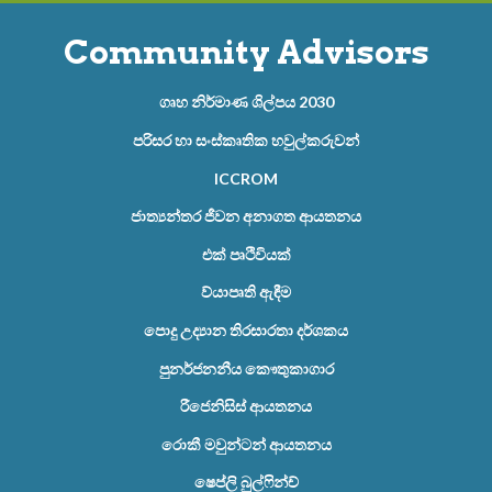
Community Advisors
ගෘහ නිර්මාණ ශිල්පය 2030
පරිසර හා සංස්කෘතික හවුල්කරුවන්
ICCROM
ජාත්‍යන්තර ජීවන අනාගත ආයතනය
එක් පෘථිවියක්
ව්යාපෘති ඇඳීම
පොදු උද්‍යාන තිරසාරතා දර්ශකය
පුනර්ජනනීය කෞතුකාගාර
රීජෙනිසිස් ආයතනය
රොකී මවුන්ටන් ආයතනය
ෂෙප්ලි බුල්ෆින්ච්