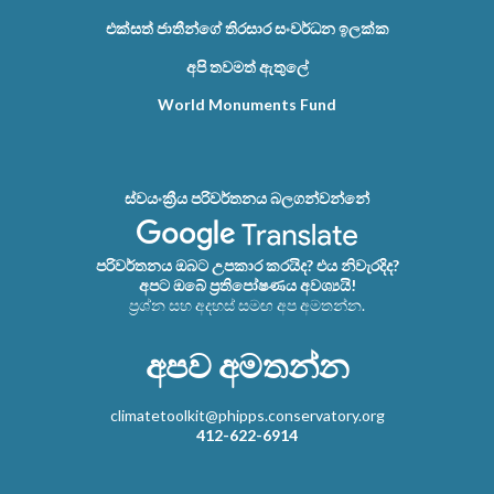
එක්සත් ජාතීන්ගේ තිරසාර සංවර්ධන ඉලක්ක
අපි තවමත් ඇතුලේ
World Monuments Fund
ස්වයංක්‍රීය පරිවර්තනය බලගන්වන්නේ
පරිවර්තනය ඔබට උපකාර කරයිද? එය නිවැරදිද?
අපට ඔබේ ප්‍රතිපෝෂණය අවශ්‍යයි!
ප්‍රශ්න සහ අදහස් සමඟ අප අමතන්න.
අපව අමතන්න
climatetoolkit@phipps.conservatory.org
412-622-6914