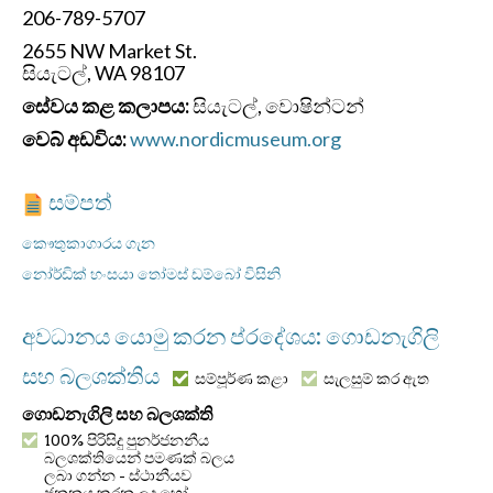
206-789-5707
2655 NW Market St.
සියැටල්, WA 98107
සේවය කළ කලාපය:
සියැටල්, වොෂින්ටන්
වෙබ් අඩවිය:
www.nordicmuseum.org
සම්පත්
කෞතුකාගාරය ගැන
නෝර්ඩික් හංසයා තෝමස් ඩම්බෝ විසිනි
අවධානය යොමු කරන ප්රදේශය: ගොඩනැගිලි
සහ බලශක්තිය
සම්පූර්ණ කළා
සැලසුම් කර ඇත
ගොඩනැගිලි සහ බලශක්ති
100% පිරිසිදු පුනර්ජනනීය
බලශක්තියෙන් පමණක් බලය
ලබා ගන්න - ස්ථානීයව
ජනනය කරන ලද හෝ