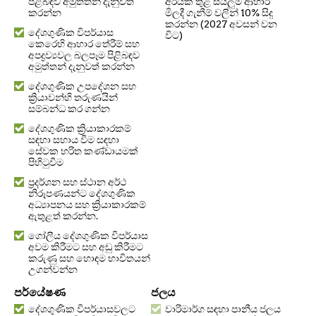
පිළිබඳව අමුත්තන් දැනුවත්
අරයක් තුළ සියලුම ආහාර
කරන්න
මිලදී ගැනීම් වලින් 10% සිදු
කරන්න (2027 අවසන් වන
දේශගුණික විපර්යාස
විට)
කෙරෙහි ආහාර තේරීම් සහ
අපද්‍රව්‍යවල බලපෑම පිළිබඳව
අමුත්තන් දැනුවත් කරන්න
දේශගුණික උපදේශන සහ
ක්‍රියාවන්හි තරුණයින්
සම්බන්ධ කර ගන්න
දේශගුණික ක්‍රියාකාරකම්
සඳහා සහාය වීම සඳහා
සේවක හරිත කණ්ඩායමක්
පිහිටුවීම
ප්‍රදර්ශන සහ ස්ථාන අර්ථ
නිරූපණයන්ට දේශගුණික
අධ්‍යාපනය සහ ක්‍රියාකාරකම්
ඇතුළත් කරන්න.
ගෝලීය දේශගුණික විපර්යාස
අවම කිරීමට සහ අඩු කිරීමට
කරුණු සහ හොඳම භාවිතයන්
උගන්වන්න
පර්යේෂණ
ජලය
දේශගුණික විපර්යාසවලට
වාරිමාර්ග සඳහා පානීය ජලය