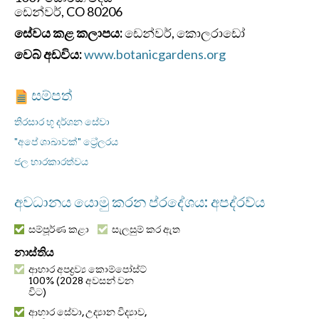
ඩෙන්වර්, CO 80206
සේවය කළ කලාපය:
ඩෙන්වර්, කොලරාඩෝ
වෙබ් අඩවිය:
www.botanicgardens.org
සම්පත්
තිරසාර භූ දර්ශන සේවා
"අපේ ශාඛාවක්" ට්‍රේලරය
ජල භාරකාරත්වය
අවධානය යොමු කරන ප්රදේශය: අපද්රව්ය
සම්පූර්ණ කළා
සැලසුම් කර ඇත
නාස්තිය
ආහාර අපද්‍රව්‍ය කොම්පෝස්ට්
100% (2028 අවසන් වන
විට)
ආහාර සේවා, උද්‍යාන විද්‍යාව,