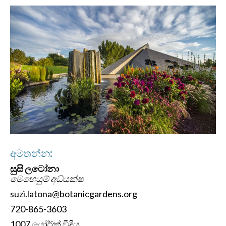
අමතන්න:
සුසි ලටෝනා
මෙහෙයුම් අධ්යක්ෂ
suzi.latona@botanicgardens.org
720-865-3603
1007 යෝර්ක් වීදිය