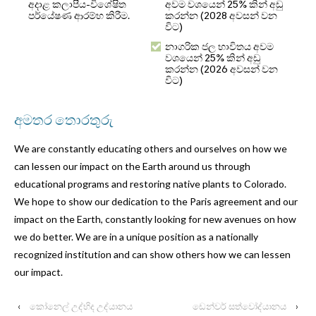
අදාළ කලාපීය-විශේෂිත
අවම වශයෙන් 25% කින් අඩු
පර්යේෂණ ආරම්භ කිරීම.
කරන්න (2028 අවසන් වන
විට)
නාගරික ජල භාවිතය අවම
වශයෙන් 25% කින් අඩු
කරන්න (2026 අවසන් වන
විට)
අමතර තොරතුරු
We are constantly educating others and ourselves on how we
can lessen our impact on the Earth around us through
educational programs and restoring native plants to Colorado.
We hope to show our dedication to the Paris agreement and our
impact on the Earth, constantly looking for new avenues on how
we do better. We are in a unique position as a nationally
recognized institution and can show others how we can lessen
our impact.
‹
කෝනෙල් උද්භිද උද්යානය
ඩෙන්වර් සත්වෝද්යානය
›