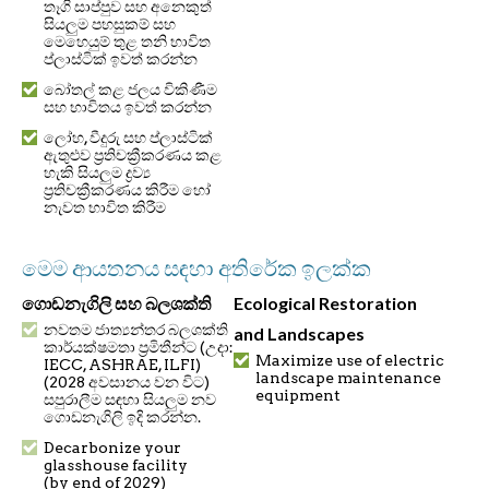
තෑගි සාප්පුව සහ අනෙකුත්
සියලුම පහසුකම් සහ
මෙහෙයුම් තුළ තනි භාවිත
ප්ලාස්ටික් ඉවත් කරන්න
බෝතල් කළ ජලය විකිණීම
සහ භාවිතය ඉවත් කරන්න
ලෝහ, වීදුරු සහ ප්ලාස්ටික්
ඇතුළුව ප්‍රතිචක්‍රීකරණය කළ
හැකි සියලුම ද්‍රව්‍ය
ප්‍රතිචක්‍රීකරණය කිරීම හෝ
නැවත භාවිත කිරීම
මෙම ආයතනය සඳහා අතිරේක ඉලක්ක
ගොඩනැගිලි සහ බලශක්ති
Ecological Restoration
නවතම ජාත්‍යන්තර බලශක්ති
and Landscapes
කාර්යක්ෂමතා ප්‍රමිතීන්ට (උදා:
Maximize use of electric
IECC, ASHRAE, ILFI)
landscape maintenance
(2028 අවසානය වන විට)
equipment
සපුරාලීම සඳහා සියලුම නව
ගොඩනැගිලි ඉදි කරන්න.
Decarbonize your
glasshouse facility
(by end of 2029)