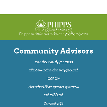
විසින් ඉදිරිපත් කරන ලදී
Phipps සංරක්ෂණාගාරය සහ උද්භිද උද්යාන
Community Advisors
ගෘහ නිර්මාණ ශිල්පය 2030
පරිසර හා සංස්කෘතික හවුල්කරුවන්
ICCROM
ජාත්‍යන්තර ජීවන අනාගත ආයතනය
එක් පෘථිවියක්
ව්යාපෘති ඇඳීම