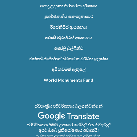
පොදු උද්‍යාන තිරසාරතා දර්ශකය
පුනර්ජනනීය කෞතුකාගාර
රීජෙනිසිස් ආයතනය
රොකී මවුන්ටන් ආයතනය
ෂෙප්ලි බුල්ෆින්ච්
එක්සත් ජාතීන්ගේ තිරසාර සංවර්ධන ඉලක්ක
අපි තවමත් ඇතුලේ
World Monuments Fund
ස්වයංක්‍රීය පරිවර්තනය බලගන්වන්නේ
පරිවර්තනය ඔබට උපකාර කරයිද? එය නිවැරදිද?
අපට ඔබේ ප්‍රතිපෝෂණය අවශ්‍යයි!
ප්‍රශ්න සහ අදහස් සමඟ අප අමතන්න.