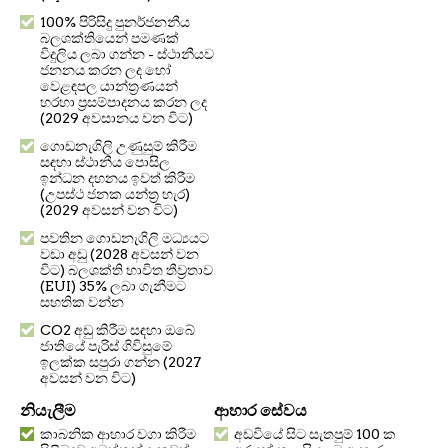
100% පිරිසිදු පුනර්ජනනීය
බලශක්තියෙන් පමණක්
විදුලිය ලබා ගන්න - ස්ථානීයව
ජනනය කරන ලද හෝ
වෙළඳපල යාන්ත්‍රණයන්
හරහා ප්‍රසම්පාදනය කරන ලද
(2029 අවසානය වන විට)
ගොඩනැගිලි උණුසුම් කිරීම
සඳහා ස්ථානීය පොසිල
ඉන්ධන දහනය ඉවත් කිරීම
(උපස්ථ ජනක යන්ත්‍ර හැර)
(2029 අවසන් වන විට)
පවතින ගොඩනැගිලි මධ්‍යයට
වඩා අඩු (2028 අවසන් වන
විට) බලශක්ති භාවිත තීව්‍රතාව
(EUI) 35% ලබා ගැනීමට
සහතික වන්න
CO2 අඩු කිරීම සඳහා ඔබේ
ජාතියේ පැරිස් ගිවිසුමේ
ඉලක්ක සපුරා ගන්න (2027
අවසන් වන විට)
නියැලීම
ආහාර සේවය
කාබනික ආහාර වගා කිරීම
අඩවියේ සිට සැතපුම් 100 ක