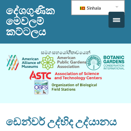
දේශගුණික
Sinhala
මෙවලම්
කට්ටලය
සමග සහයෝගීතාවයෙන්
ඩෙන්වර් උද්භිද උද්යානය