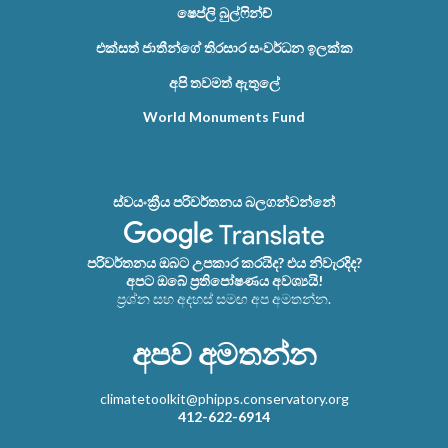
ෂෙප්ලි බුල්ෆින්ච්
එක්සත් ජාතීන්ගේ තිරසාර සංවර්ධන ඉලක්ක
අපි තවමත් ඇතුලේ
World Monuments Fund
ස්වයංක්‍රීය පරිවර්තනය බලගන්වන්නේ
පරිවර්තනය ඔබට උපකාර කරයිද? එය නිවැරදිද?
අපට ඔබේ ප්‍රතිපෝෂණය අවශ්‍යයි!
ප්‍රශ්න සහ අදහස් සමඟ අප අමතන්න.
අපව අමතන්න
climatetoolkit@phipps.conservatory.org
412-622-6914