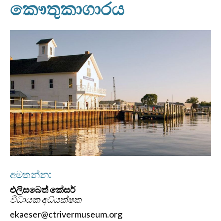
කෞතුකාගාරය
අමතන්න:
එලිසබෙත් කේසර්
විධායක අධ්යක්ෂක
ekaeser@ctrivermuseum.org