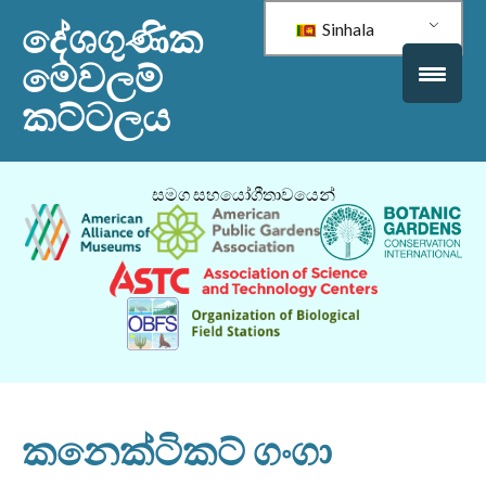
දේශගුණික
Sinhala
මෙවලම්
කට්ටලය
සමග සහයෝගීතාවයෙන්
කනෙක්ටිකට් ගංගා