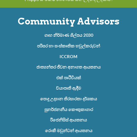
Community Advisors
ගෘහ නිර්මාණ ශිල්පය 2030
පරිසර හා සංස්කෘතික හවුල්කරුවන්
ICCROM
ජාත්‍යන්තර ජීවන අනාගත ආයතනය
එක් පෘථිවියක්
ව්යාපෘති ඇඳීම
පොදු උද්‍යාන තිරසාරතා දර්ශකය
පුනර්ජනනීය කෞතුකාගාර
රීජෙනිසිස් ආයතනය
රොකී මවුන්ටන් ආයතනය