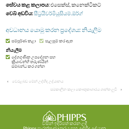
සේවය කළ කලාපය:
එසෙක්ස්, කනෙක්ටිකට්
වෙබ් අඩවිය:
සීට්‍රයිවර්මියුසියම්.ඕර්ග්
අවධානය යොමු කරන ප්‍රදේශය: නියැලීම
සම්පූර්ණ කළා
සැලසුම් කර ඇත
නියැලීම
දේශගුණික උපදේශන සහ
ක්‍රියාවන්හි තරුණයින්
සම්බන්ධ කර ගන්න
‹
වෙරළබඩ මේන් උද්භිද උද්යානය
සමකාලීන කලා කෞතුකාගාරය ශාන්ත ලුවී
›
විසින් ඉදිරිපත් කරන ලදී
Phipps සංරක්ෂණාගාරය සහ උද්භිද උද්යාන