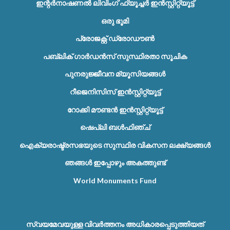
ഇന്റർനാഷണൽ ലിവിംഗ് ഫ്യൂച്ചർ ഇൻസ്റ്റിറ്റ്യൂട്ട്
ഒരു ഭൂമി
പ്രോജക്റ്റ് ഡ്രോഡൗൺ
പബ്ലിക് ഗാർഡൻസ് സുസ്ഥിരതാ സൂചിക
പുനരുജ്ജീവന മ്യൂസിയങ്ങൾ
റീജെനിസിസ് ഇൻസ്റ്റിറ്റ്യൂട്ട്
റോക്കി മൗണ്ടൻ ഇൻസ്റ്റിറ്റ്യൂട്ട്
ഷെപ്ലി ബൾഫിഞ്ച്
ഐക്യരാഷ്ട്രസഭയുടെ സുസ്ഥിര വികസന ലക്ഷ്യങ്ങൾ
ഞങ്ങൾ ഇപ്പോഴും അകത്തുണ്ട്
World Monuments Fund
സ്വയമേവയുള്ള വിവർത്തനം അധികാരപ്പെടുത്തിയത്