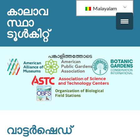
കാലാവ
Malayalam
സ്ഥാ
ടൂൾകിറ്റ്
പങ്കാളിത്തത്തോടെ
വാട്ടർഷെഡ്