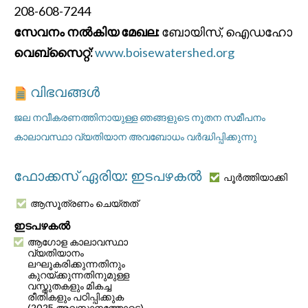
208-608-7244
സേവനം നൽകിയ മേഖല:
ബോയിസ്, ഐഡഹോ
വെബ്സൈറ്റ്:
www.boisewatershed.org
വിഭവങ്ങൾ
ജല നവീകരണത്തിനായുള്ള ഞങ്ങളുടെ നൂതന സമീപനം
കാലാവസ്ഥാ വ്യതിയാന അവബോധം വർദ്ധിപ്പിക്കുന്നു
ഫോക്കസ് ഏരിയ: ഇടപഴകൽ
പൂർത്തിയാക്കി
ആസൂത്രണം ചെയ്തത്
ഇടപഴകൽ
ആഗോള കാലാവസ്ഥാ
വ്യതിയാനം
ലഘൂകരിക്കുന്നതിനും
കുറയ്ക്കുന്നതിനുമുള്ള
വസ്തുതകളും മികച്ച
രീതികളും പഠിപ്പിക്കുക
(2025 അവസാനത്തോടെ)