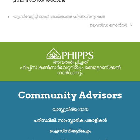
‹
യൂണിവേഴ്സിറ്റി ഓഫ് അക്രോൺ ഫീൽഡ് സ്റ്റേഷൻ
വൈൽഡ് സെൻ്റർ
›
അവതരിപ്പിച്ചത്
ഫിപ്പ്സ് കൺസർവേറ്ററിയും ബൊട്ടാണിക്കൽ
ഗാർഡനും
Community Advisors
വാസ്തുവിദ്യ 2030
പരിസ്ഥിതി, സാംസ്കാരിക പങ്കാളികൾ
ഐസിസിആർഒഎം