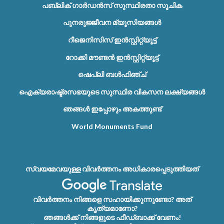
പബ്ലിക് ഗാർഡൻസ് സുസ്ഥിരതാ സൂചിക
പുനരുജ്ജീവന മ്യൂസിയങ്ങൾ
റീജെനിസിസ് ഇൻസ്റ്റിറ്റ്യൂട്ട്
റോക്കി മൗണ്ടൻ ഇൻസ്റ്റിറ്റ്യൂട്ട്
ഷെപ്ലി ബൾഫിഞ്ച്
ഐക്യരാഷ്ട്രസഭയുടെ സുസ്ഥിര വികസന ലക്ഷ്യങ്ങൾ
ഞങ്ങൾ ഇപ്പോഴും അകത്തുണ്ട്
World Monuments Fund
സ്വയമേവയുള്ള വിവർത്തനം അധികാരപ്പെടുത്തിയത്
വിവർത്തനം നിങ്ങളെ സഹായിക്കുന്നുണ്ടോ? അത്
കൃത്യമാണോ?
ഞങ്ങൾക്ക് നിങ്ങളുടെ ഫീഡ്‌ബാക്ക് വേണം!