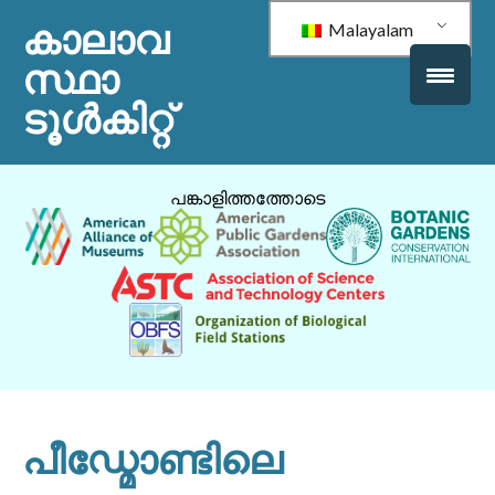
കാലാവ
Malayalam
സ്ഥാ
ടൂൾകിറ്റ്
പങ്കാളിത്തത്തോടെ
പീഡ്മോണ്ടിലെ