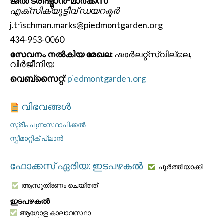
ജിൽ ട്രിഷ്മാൻ-മാർക്ക്സ്
എക്സിക്യൂട്ടീവ് ഡയറക്ടർ
j.trischman.marks@piedmontgarden.org
434-953-0060
സേവനം നൽകിയ മേഖല:
ഷാർലറ്റ്‌സ്‌വില്ലെ,
വിർജീനിയ
വെബ്സൈറ്റ്:
piedmontgarden.org
വിഭവങ്ങൾ
സ്ട്രീം പുനഃസ്ഥാപിക്കൽ
സ്കീമാറ്റിക് പ്ലാൻ
ഫോക്കസ് ഏരിയ: ഇടപഴകൽ
പൂർത്തിയാക്കി
ആസൂത്രണം ചെയ്തത്
ഇടപഴകൽ
ആഗോള കാലാവസ്ഥാ