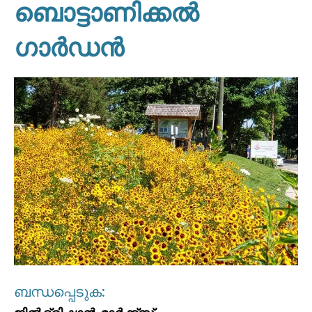
ബൊട്ടാണിക്കൽ
ഗാർഡൻ
ബന്ധപ്പെടുക: