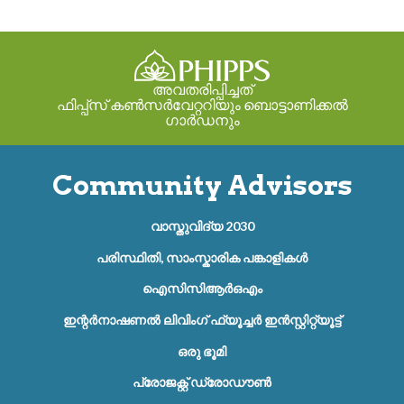
അവതരിപ്പിച്ചത്
ഫിപ്പ്സ് കൺസർവേറ്ററിയും ബൊട്ടാണിക്കൽ
ഗാർഡനും
Community Advisors
വാസ്തുവിദ്യ 2030
പരിസ്ഥിതി, സാംസ്കാരിക പങ്കാളികൾ
ഐസിസിആർഒഎം
ഇന്റർനാഷണൽ ലിവിംഗ് ഫ്യൂച്ചർ ഇൻസ്റ്റിറ്റ്യൂട്ട്
ഒരു ഭൂമി
പ്രോജക്റ്റ് ഡ്രോഡൗൺ