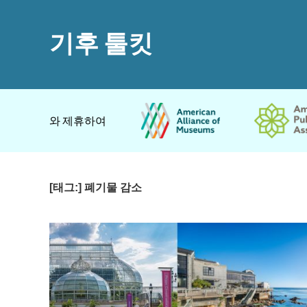
기후 툴킷
와 제휴하여
[태그:]
폐기물 감소