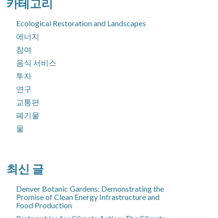
카테고리
Ecological Restoration and Landscapes
에너지
참여
음식 서비스
투자
연구
교통편
폐기물
물
최신 글
Denver Botanic Gardens: Demonstrating the
Promise of Clean Energy Infrastructure and
Food Production