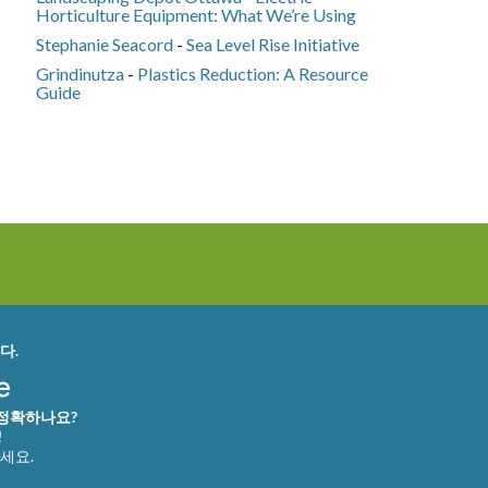
Horticulture Equipment: What We’re Using
Stephanie Seacord
-
Sea Level Rise Initiative
Grindinutza
-
Plastics Reduction: A Resource
Guide
다.
 정확하나요?
!
세요.