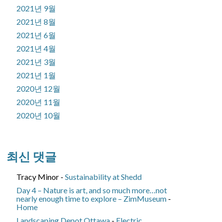
2021년 9월
2021년 8월
2021년 6월
2021년 4월
2021년 3월
2021년 1월
2020년 12월
2020년 11월
2020년 10월
최신 댓글
Tracy Minor
-
Sustainability at Shedd
Day 4 – Nature is art, and so much more…not
nearly enough time to explore – ZimMuseum
-
Home
Landscaping Depot Ottawa
-
Electric