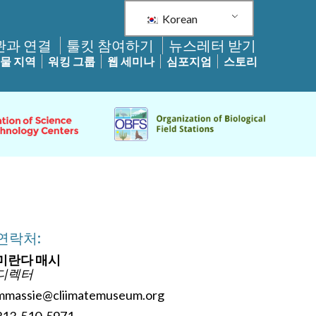
Korean
관과 연결
툴킷 참여하기
뉴스레터 받기
물 지역
워킹 그룹
웹 세미나
심포지엄
스토리
연락처:
미란다 매시
디렉터
mmassie@cliimatemuseum.org
313-510-5971