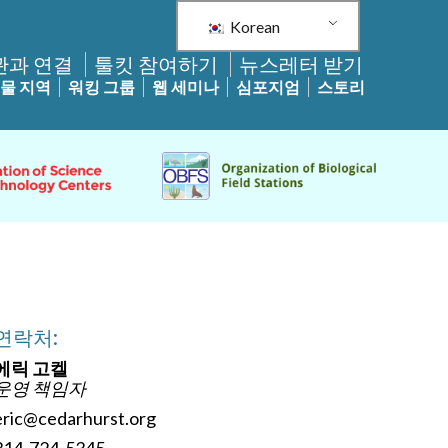
Korean
관과 연결
툴킷 참여하기
뉴스레터 받기
물 지역
워킹 그룹
웹 세미나
심포지엄
스토리
연락처:
에릭 고켈
운영 책임자
eric@cedarhurst.org
314-724-5345