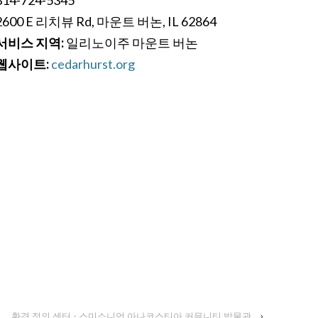
2600 E 리치뷰 Rd, 마운트 버논, IL 62864
서비스 지역:
일리노이주 마운트 버논
웹사이트:
cedarhurst.org
환경 정의 센터 - 스미소니언 아나코스티아 커뮤니티 박물관
›