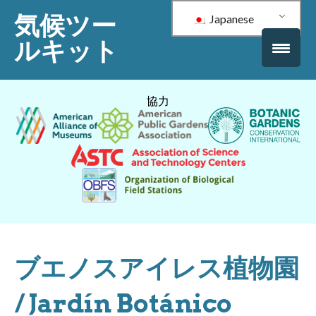
気候ツー
Japanese
ルキット
協力
ブエノスアイレス植物園
/ Jardín Botánico