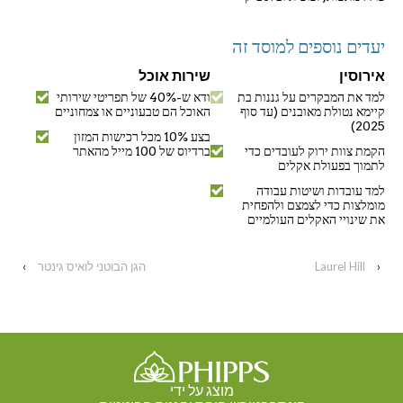
יעדים נוספים למוסד זה
אירוסין
שירות אוכל
למד את המבקרים על גננות בת
ודא ש-40% של תפריטי שירותי
קיימא נטולת מאובנים (עד סוף
האוכל הם טבעוניים או צמחוניים
2025)
בצע 10% מכל רכישות המזון
הקמת צוות ירוק לעובדים כדי
ברדיוס של 100 מייל מהאתר
לתמוך בפעולת אקלים
למד עובדות ושיטות עבודה
מומלצות כדי לצמצם ולהפחית
את שינויי האקלים העולמיים
‹
Laurel Hill
הגן הבוטני לואיס גינטר
›
מוצג על ידי