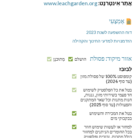
אֲתַר אִינטֶרנֶט:
www.leachgarden.org
אֶמְצָעִי
דוח ההשפעה לשנת 2023
הזדמנויות למדעי החינוך והקהילה
אזור מיקוד: פסולת
הושלם
מְתוּכנָן
לְבַזבֵּז
קומפוסט 100% של פסולת מזון
(עד סוף 2024)
בטל את כל הפלסטיק לשימוש
חד פעמי בשירותי מזון, גננות,
חנות מתנות וכל שאר המתקנים
והפעולות (עד סוף 2025)
בטל את המכירה והשימוש
בבקבוקי מים
למחזר או לעשות שימוש חוזר
בכל החומרים הניתנים למחזור
כולל מתכות, זכוכית ופלסטיק