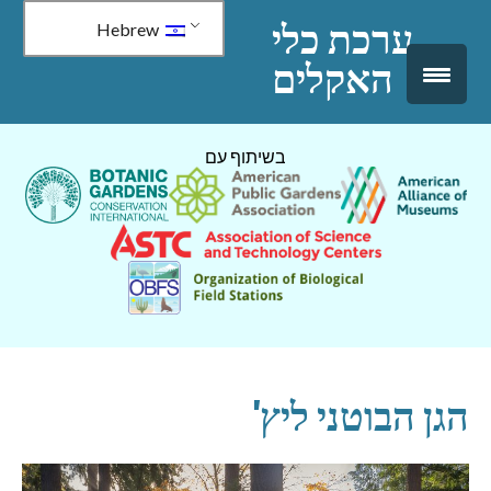
↓
ערכת כלי
Hebrew
דלג
האקלים
לתוכן
ראשי
בשיתוף עם
הגן הבוטני ליץ'