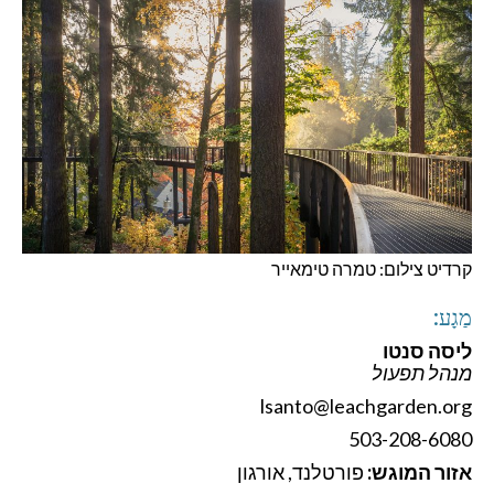
קרדיט צילום: טמרה טימאייר
מַגָע:
ליסה סנטו
מנהל תפעול
lsanto@leachgarden.org
503-208-6080
אזור המוגש:
פורטלנד, אורגון