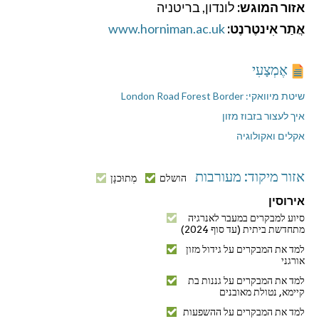
אזור המוגש:
לונדון, בריטניה
אֲתַר אִינטֶרנֶט:
www.horniman.ac.uk
אֶמְצָעִי
שיטת מיוואקי: London Road Forest Border
איך לעצור בזבוז מזון
אקלים ואקולוגיה
אזור מיקוד: מעורבות
הושלם
מְתוּכנָן
אירוסין
סיוע למבקרים במעבר לאנרגיה
מתחדשת ביתית (עד סוף 2024)
למד את המבקרים על גידול מזון
אורגני
למד את המבקרים על גננות בת
קיימא, נטולת מאובנים
למד את המבקרים על ההשפעות