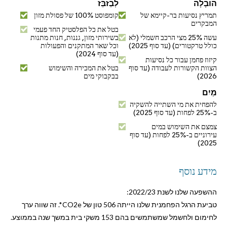
הוֹבָלָה
לְבַזבֵּז
תמריץ נסיעות בר-קיימא של
קומפוסט 100% של פסולת מזון
המבקרים
בטל את כל הפלסטיק החד פעמי
עשה 25% מצי הרכב חשמלי (לא
בשירותי מזון, גננות, חנות מתנות
כולל טרקטורים) (עד סוף 2025)
וכל שאר המתקנים והפעולות
(עד סוף 2024)
קיזוז פחמן עבור כל נסיעות
הצוות הקשורות לעבודה (עד סוף
בטל את המכירה והשימוש
2026)
בבקבוקי מים
מַיִם
להפחית את מי השתייה להשקיה
ב-25% לפחות (עד סוף 2025)
צמצם את השימוש במים
עירוניים ב-25% לפחות (עד סוף
2025)
מידע נוסף
ההשפעה שלנו לשנת 2022/23:
טביעת הרגל הפחמנית שלנו הייתה 506 טון של CO2e*. זה שווה ערך
לחימום ולחשמל שמשתמשים בהם 153 משקי בית במשך שנה בממוצע.