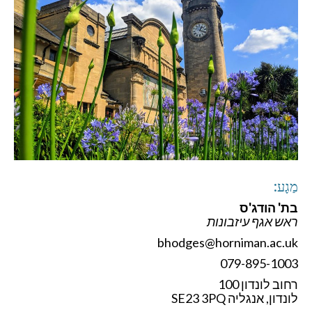
מַגָע:
בת' הודג'ס
ראש אגף עיזבונות
bhodges@horniman.ac.uk
079-895-1003
רחוב לונדון 100
לונדון, אנגליה SE23 3PQ