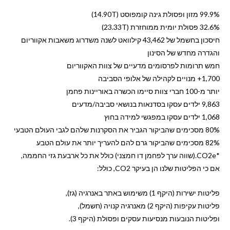
99.9% מזון ופסולת גינה קומפוסט (14.90T)
32.6% פסולת יומית ממוחזרת (23.33T)
חיסכון בחשמל של 43,462 קילוואט לשנה משדרוג משאבות אקווריום
והגדרה מחדש של הסינון
חמש תרומות לפרסומים מדעיים של צוות האקווריום
1,700+ מנויים לקהילה של אלופי הסביבה
יותר מ-100 חברי צוות סיימו הכשרה באוריינות פחמן
9,863 ילדים עסקו בסדנאות בנושאי סביבה/מדעים
1,068 ילדים עסקו במפגשי למידה בחוץ
80% מסכימים שהביקור הגביר את הסקרנות שלהם לגבי העולם הטבעי
82% מסכימים שהביקור גרם להם להעריך יותר את עולם הטבע
*CO2e.(שווה ערך לפחמן דו חמצני) כולל את כל ארבעת גזי החממה,
אם כי הפליטות שלנו הן בעיקר CO2, כולל:
פליטות ישירות (היקף 1) משימוש באתר באנרגיה (גז),
פליטות עקיפות (היקף 2) מאנרגיה קנויה (חשמל),
ופליטות הנובעות מנסיעות עסקים ופסולת (היקף 3).