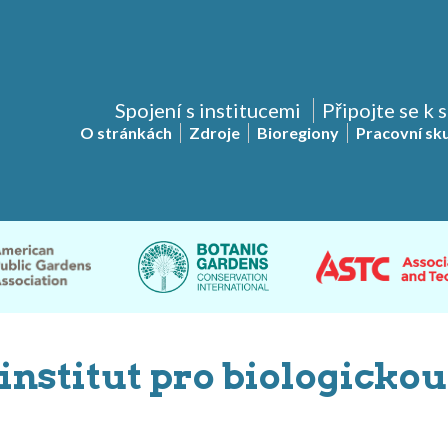
Spojení s institucemi
Připojte se k 
O stránkách
Zdroje
Bioregiony
Pracovní sk
 institut pro biologicko