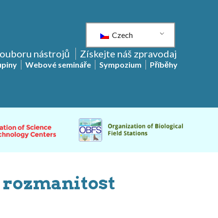
Czech
souboru nástrojů
Získejte náš zpravodaj
upiny
Webové semináře
Sympozium
Příběhy
u rozmanitost