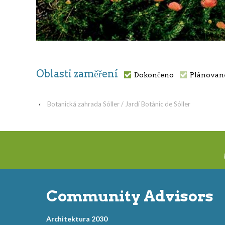
Oblasti zaměření
Dokončeno
Plánovan
‹
Botanická zahrada Sóller / Jardí Botànic de Sóller
Community Advisors
Architektura 2030