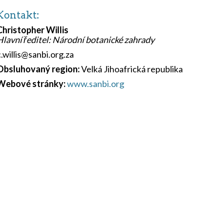
Kontakt:
Christopher Willis
Hlavní ředitel: Národní botanické zahrady
c.willis@sanbi.org.za
Obsluhovaný region:
Velká Jihoafrická republika
Webové stránky:
www.sanbi.org