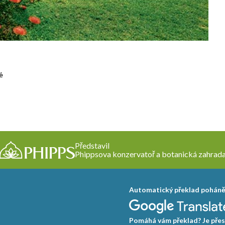
é
Představil
Phippsova konzervatoř a botanická zahrad
Automatický překlad pohán
Pomáhá vám překlad? Je přes