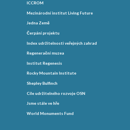
ICCROM
Mezinárodní institut Living Future
Jedna Země
Čerpání projektu
Index udržitelnosti veřejných zahrad
Regenerační muzea
Institut Regenesis
Rocky Mountain Institute
Shepley Bulfinch
Cíle udržitelného rozvoje OSN
Jsme stále ve hře
World Monuments Fund