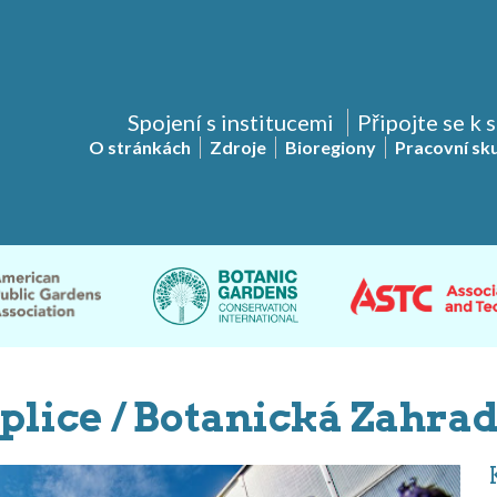
Spojení s institucemi
Připojte se k 
O stránkách
Zdroje
Bioregiony
Pracovní sk
plice / Botanická Zahrad