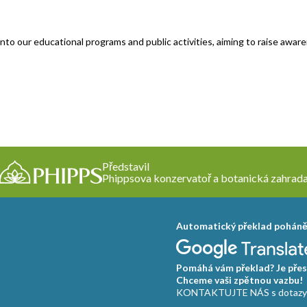
into our educational programs and public activities, aiming to raise awar
Představil
Phippsova konzervatoř a botanická zahrad
Automatický překlad pohán
Pomáhá vám překlad? Je přes
Chceme vaši zpětnou vazbu!
KONTAKTUJTE NÁS s dotazy a