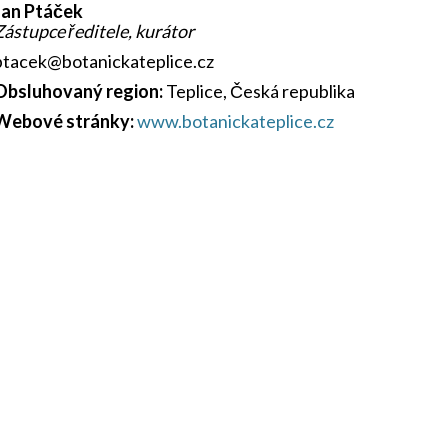
Jan Ptáček
Zástupce ředitele, kurátor
ptacek@botanickateplice.cz
Obsluhovaný region:
Teplice, Česká republika
Webové stránky:
www.botanickateplice.cz