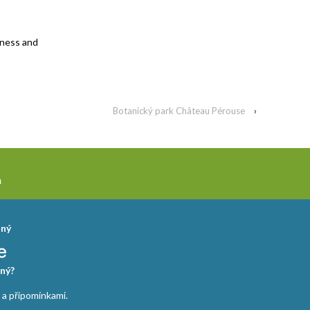
eness and
Botanický park Château Pérouse
›
a
ěný
ný?
 připomínkami.