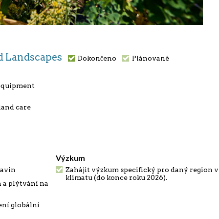
and Landscapes
Dokončeno
Plánované
 equipment
land care
Výzkum
ravin
Zahájit výzkum specifický pro daný region v
klimatu (do konce roku 2026).
 a plýtvání na
ení globální