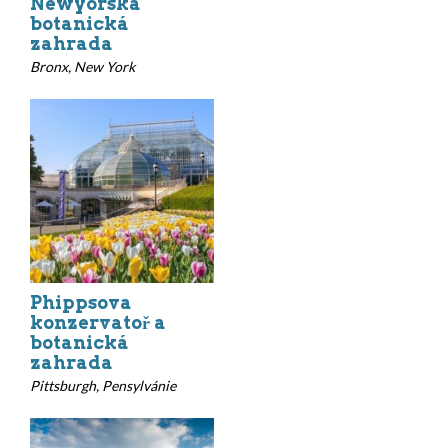
Newyorská
botanická
zahrada
Bronx, New York
Phippsova
konzervatoř a
botanická
zahrada
Pittsburgh, Pensylvánie