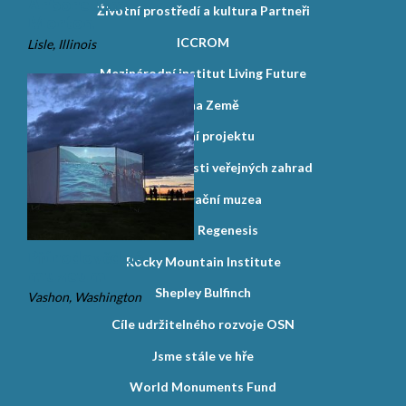
Arboretum
Životní prostředí a kultura Partneři
Morton
ICCROM
Lisle, Illinois
Mezinárodní institut Living Future
Jedna Země
Čerpání projektu
Index udržitelnosti veřejných zahrad
Regenerační muzea
Institut Regenesis
Přírodovědné
Rocky Mountain Institute
muzeum
Shepley Bulfinch
Vashon, Washington
Cíle udržitelného rozvoje OSN
Jsme stále ve hře
World Monuments Fund