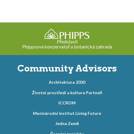
Představil
Phippsova konzervatoř a botanická zahrada
Community Advisors
Architektura 2030
Životní prostředí a kultura Partneři
ICCROM
Mezinárodní institut Living Future
Jedna Země
Čerpání projektu